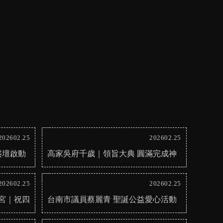
202602.25
202602.25
盛壇啟動
高家吳府千歲｜領旨大典 圓滿完成神
像訂製
明交代的使命｜安南普渡法會｜台南
財神廟
202602.25
202602.25
宮｜祝四
台南市議員蔡麗青 聖誕公益愛心活動
善盛壇動
全紀錄｜台南安太歲｜安南神像訂製