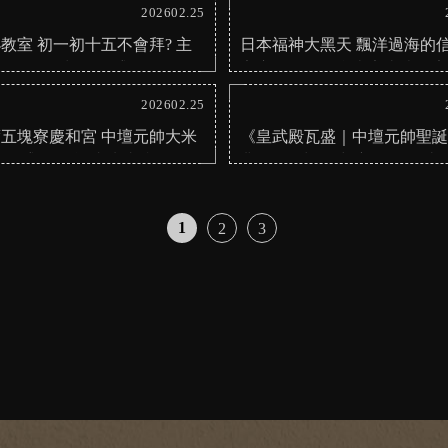
援千人 百頂轎共襄盛舉｜台南安
202602.25
教室 初一初十五不會拜? 主
日本福神大黑天 飄洋過海的信
教學#皇武殿#瓦盛#信仰#傳
安座全紀錄｜台南安太歲｜
佛具#初一初十五
訂製
202602.25
五塊寮慶和宮 中壇元帥大米
《皇武殿瓦盛｜中壇元帥聖
殿瓦盛 是否能成功連續三年 將
典》#皇武殿#中壇元帥#三太
回瓦盛#中壇元帥#慶...
祝壽大典#信仰文化#瓦盛
1
2
3