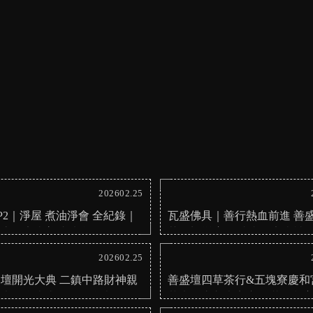
202602.25
P2｜淨屋 煮油淨會 全紀錄｜
瓦盛佛具｜善行熱血前進 善
神廟｜安南普渡法會
茶行蛻變 善願成真｜安南神
202602.25
壇開光大典 二鎮中路財神親
善盛壇四草茶行&五塊寮慶和
開光｜台南求財運｜台南財神
草大眾廟入火安座圓滿順利 