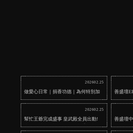
202602.25
做愛心日常｜捐香功德｜為何特別加
善盛壇E
分其中真正的意義本片為你揭曉｜台
台南財
南財神廟｜台南求財
202602.25
幫忙王爺完成盛事 皇武殿全員出動!
善盛壇中
東路財神罕見親自降駕開光【台南求
自降駕