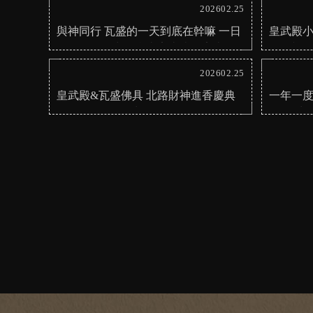
財運】【台南補財庫】
廟
202602.25
與神同行 瓦盛的一天到底在幹嘛 一日
皇武殿小
工作人員日常｜台南安太歲｜安南神
理人親自
像訂製
統#瓦盛
202602.25
皇武殿&瓦盛佛具 北路財神進香慶典
一年一度
整日全紀錄#皇武殿#傳統#信仰#財神#
龜 皇武
瓦盛佛具#宗教
大米龜擲