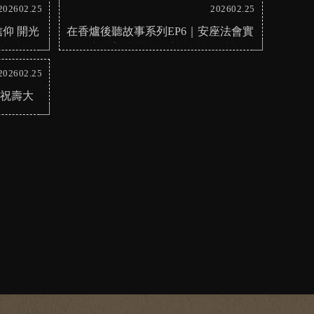
太...
202602.25
202602.25
仰 開光
在香爐後聽故事系列EP6｜安座法會實
安南神像
錄｜安南普渡法會｜安南神像訂製
202602.25
誕祝壽大
子聖誕#