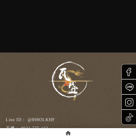
@898OLKHF
0921 775 132